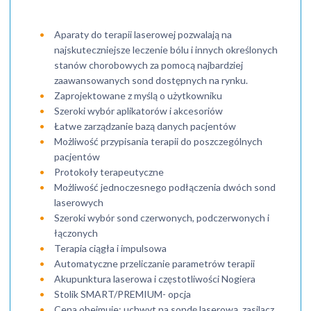
Aparaty do terapii laserowej pozwalają na
najskuteczniejsze leczenie bólu i innych określonych
stanów chorobowych za pomocą najbardziej
zaawansowanych sond dostępnych na rynku.
Zaprojektowane z myślą o użytkowniku
Szeroki wybór aplikatorów i akcesoriów
Łatwe zarządzanie bazą danych pacjentów
Możliwość przypisania terapii do poszczególnych
pacjentów
Protokoły terapeutyczne
Możliwość jednoczesnego podłączenia dwóch sond
laserowych
Szeroki wybór sond czerwonych, podczerwonych i
łączonych
Terapia ciągła i impulsowa
Automatyczne przeliczanie parametrów terapii
Akupunktura laserowa i częstotliwości Nogiera
Stolik SMART/PREMIUM- opcja
Cena obejmuje: uchwyt na sondę laserową, zasilacz.