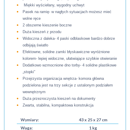
Miękki wyściełany, wygodny uchwyt
Pasek na ramię- w nagłych sytuacjach możesz mieć
wolne ręce
2 obszerne kieszenie boczne
Duża kieszeń z przodu
Widoczna z daleka- 4 paski odblaskowe bardzo dobrze
odbijają światło
Efektowne, solidne zamki błyskawiczne wyróżnione
kolorem- lepiej widoczne, ułatwiające szybkie otwieranie
Dodatkowo wzmocnione dno torby- 4 solidne plastikowe
„stopki”
Przejrzysta organizacja wnętrza- komora główna
podzielona jest na trzy sekcje z ustalonym podziałem
wewnętrznym
Duża przezroczysta kieszeń na dokumenty
Zwarta, stabilna, kompaktowa konstrukcja
Wymiary:
43 x 25 x 27 cm
Waga:
1 kg