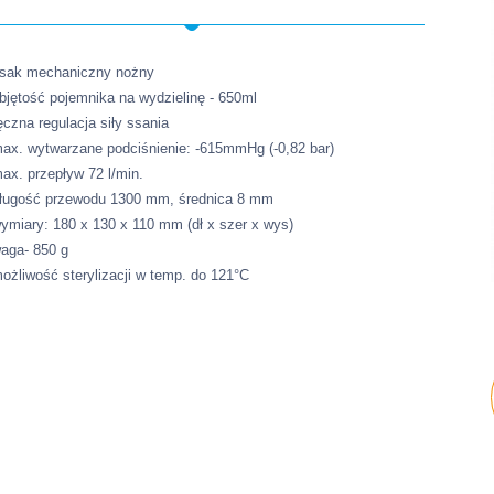
sak mechaniczny nożny
bjętość pojemnika na wydzielinę - 650ml
ęczna regulacja siły ssania
ax. wytwarzane podciśnienie: -615mmHg (-0,82 bar)
ax. przepływ 72 l/min.
ługość przewodu 1300 mm, średnica 8 mm
ymiary: 180 x 130 x 110 mm (dł x szer x wys)
aga- 850 g
ożliwość sterylizacji w temp. do 121°C