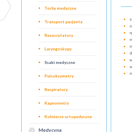
Torby medyczne
s
Transport pacjenta
o
r
Resuscytatory
m
m
Laryngoskopy
d
w
Ssaki medyczne
w
m
Pulsoksymetry
Respiratory
Kapnometry
Kołnierze ortopedyczne
Medycyna