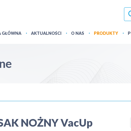
A GŁÓWNA
AKTUALNOŚCI
O NAS
PRODUKTY
P
zne
SAK NOŻNY VacUp