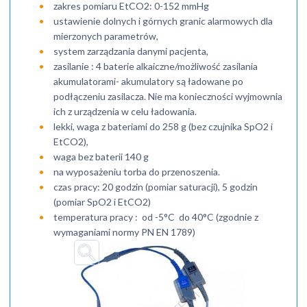
zakres pomiaru EtCO2: 0-152 mmHg
ustawienie dolnych i górnych granic alarmowych dla
mierzonych parametrów,
system zarządzania danymi pacjenta,
zasilanie : 4 baterie alkaiczne/możliwość zasilania
akumulatorami- akumulatory są ładowane po
podłączeniu zasilacza. Nie ma konieczności wyjmownia
ich z urządzenia w celu ładowania.
lekki, waga z bateriami do 258 g (bez czujnika SpO2 i
EtCO2),
waga bez baterii 140 g
na wyposażeniu torba do przenoszenia.
czas pracy: 20 godzin (pomiar saturacji), 5 godzin
(pomiar SpO2 i EtCO2)
temperatura pracy : od -5°C do 40°C (zgodnie z
wymaganiami normy PN EN 1789)